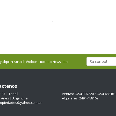
 alquiler suscribiéndote a nuestro Newsletter
actenos
 103 | Tandil
Ventas: 2494-307220 / 2494-488161
Aires | Argentina
Alquileres: 2494-488162
ropiedades@yahoo.com.ar