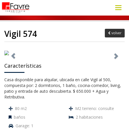
Toggl
navig
Vigil 574
volver
Características
Casa disponible para alquilar, ubicada en calle Vigil al 500,
compuesta por: 2 dormitorios, 1 baño, cocina-comedor, living,
patio y entrada de auto descubierta. $ 650.000 + Agua y
Retributiva.
80 m2
M2 terreno: consulte
baños
2 habitaciones
Garage: 1