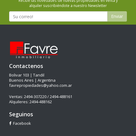
Recibe las novedades de nuevas propiedades en venta y
alquiler suscribiéndote a nuestro Newsletter
Enviar
Contactenos
Bolivar 103 | Tandil
Buenos Aires | Argentina
favrepropiedades@yahoo.com.ar
Ventas: 2494-307220 / 2494-488161
Alquileres: 2494-488162
Seguinos
Facebook