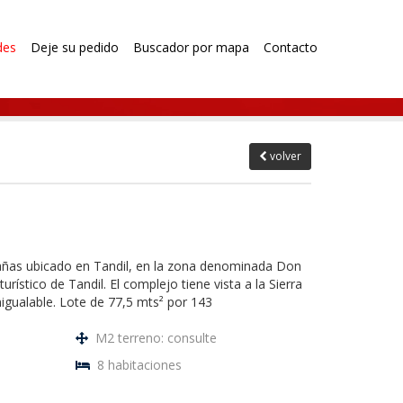
des
Deje su pedido
Buscador por mapa
Contacto
volver
añas ubicado en Tandil, en la zona denominada Don
urístico de Tandil. El complejo tiene vista a la Sierra
nigualable. Lote de 77,5 mts² por 143
M2 terreno: consulte
8 habitaciones